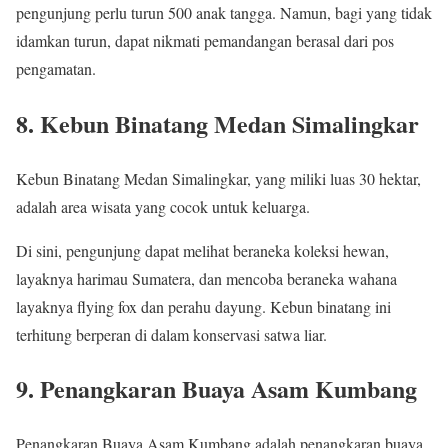
pengunjung perlu turun 500 anak tangga. Namun, bagi yang tidak
idamkan turun, dapat nikmati pemandangan berasal dari pos
pengamatan.
8. Kebun Binatang Medan Simalingkar
Kebun Binatang Medan Simalingkar, yang miliki luas 30 hektar,
adalah area wisata yang cocok untuk keluarga.
Di sini, pengunjung dapat melihat beraneka koleksi hewan,
layaknya harimau Sumatera, dan mencoba beraneka wahana
layaknya flying fox dan perahu dayung. Kebun binatang ini
terhitung berperan di dalam konservasi satwa liar.
9. Penangkaran Buaya Asam Kumbang
Penangkaran Buaya Asam Kumbang adalah penangkaran buaya