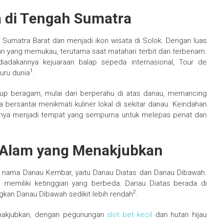
 di Tengah Sumatra
 Sumatra Barat dan menjadi ikon wisata di Solok. Dengan luas
n yang memukau, terutama saat matahari terbit dan terbenam.
iadakannya kejuaraan balap sepeda internasional, Tour de
1
uru dunia
.
ukup beragam, mulai dari berperahu di atas danau, memancing
a bersantai menikmati kuliner lokal di sekitar danau. Keindahan
tnya menjadi tempat yang sempurna untuk melepas penat dan
 Alam yang Menakjubkan
n nama Danau Kembar, yaitu Danau Diatas dan Danau Dibawah.
 memiliki ketinggian yang berbeda. Danau Diatas berada di
2
ngkan Danau Dibawah sedikit lebih rendah
.
nakjubkan, dengan pegunungan
slot bet kecil
dan hutan hijau