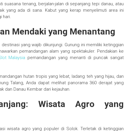
 suasana tenang, berjalan-jalan di sepanjang tepi danau, atau
k yang ada di sana. Kabut yang kerap menyelimuti area ini
 hari.
gan Mendaki yang Menantang
destinasi yang wajib dikunjungi. Gunung ini memiliki ketinggian
enawarkan pemandangan alam yang spektakuler. Pendakian ke
Slot Malaysia
pemandangan yang menanti di puncak sangat
mandangan hutan tropis yang lebat, ladang teh yang hijau, dan
nung Talang, Anda dapat melihat panorama 360 derajat yang
k dan Danau Kembar dari kejauhan.
njang: Wisata Agro yang
si wisata agro yang populer di Solok. Terletak di ketinggian