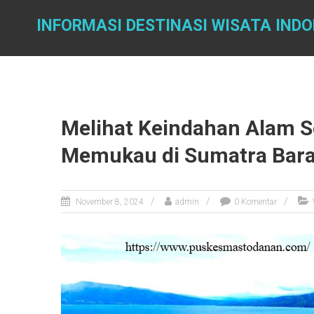
Skip
to
INFORMASI DESTINASI WISATA IND
content
Melihat Keindahan Alam So
Memukau di Sumatra Bara
November 8, 2024
admin
0 Komentar