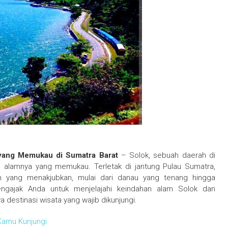
 yang Memukau di Sumatra Barat
– Solok, sebuah daerah di
n alamnya yang memukau. Terletak di jantung Pulau Sumatra,
m yang menakjubkan, mulai dari danau yang tenang hingga
ngajak Anda untuk menjelajahi keindahan alam Solok dan
estinasi wisata yang wajib dikunjungi.
Kamu Kunjungi