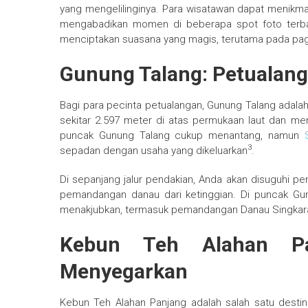
yang mengelilinginya. Para wisatawan dapat menikmati
mengabadikan momen di beberapa spot foto terbai
menciptakan suasana yang magis, terutama pada pagi
Gunung Talang: Petualan
Bagi para pecinta petualangan, Gunung Talang adalah 
sekitar 2.597 meter di atas permukaan laut dan m
puncak Gunung Talang cukup menantang, namun
3
sepadan dengan usaha yang dikeluarkan
.
Di sepanjang jalur pendakian, Anda akan disuguhi pe
pemandangan danau dari ketinggian. Di puncak Gu
menakjubkan, termasuk pemandangan Danau Singkara
Kebun Teh Alahan Pa
Menyegarkan
Kebun Teh Alahan Panjang adalah salah satu destina