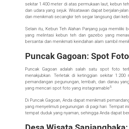
sekitar 1.400 meter di atas permukaan laut, kebun 
dan udara yang sejuk. Wisatawan dapat berjalan-jalan
dan menikmati secangkir teh segar langsung dari ke
Selain itu, Kebun Teh Alahan Panjang juga memiliki 
yang melintasi kebun teh dan gazebo yang menaw
bersantai dan menikmati keindahan alam sambil menik
Puncak Gagoan: Spot Foto 
Puncak Gagoan adalah salah satu spot foto te
menakjubkan. Terletak di ketinggian sekitar 1.2
pemandangan pegunungan, lembah, dan danau yang 
5
yang mencari spot foto yang instagramable
.
Di Puncak Gagoan, Anda dapat menikmati pemandangan
yang menyelimuti pegunungan di pagi hari. Tempat ini
tempat duduk yang nyaman, sehingga Anda dapat be
Desa Wisata Saniangbaka