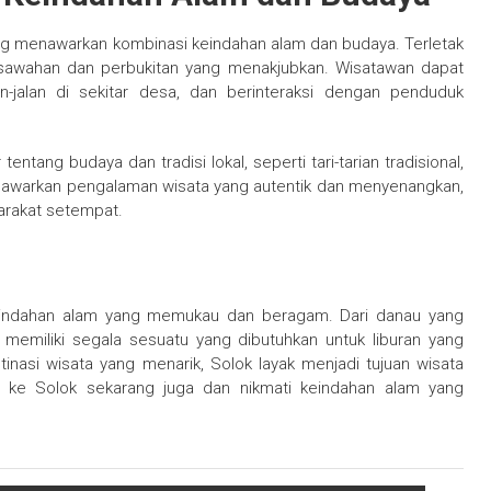
ng menawarkan kombinasi keindahan alam dan budaya. Terletak
 persawahan dan perbukitan yang menakjubkan. Wisatawan dapat
-jalan di sekitar desa, dan berinteraksi dengan penduduk
ntang budaya dan tradisi lokal, seperti tari-tarian tradisional,
menawarkan pengalaman wisata yang autentik dan menyenangkan,
rakat setempat.
keindahan alam yang memukau dan beragam. Dari danau yang
emiliki segala sesuatu yang dibutuhkan untuk liburan yang
asi wisata yang menarik, Solok layak menjadi tujuan wisata
da ke Solok sekarang juga dan nikmati keindahan alam yang