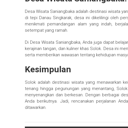
Desa Wisata Saniangbaka adalah destinasi wisata ya
di tepi Danau Singkarak, desa ini dikelilingi oleh
menikmati pemandangan alam yang indah, berjalan
setempat yang ramah.
Di Desa Wisata Saniangbaka, Anda juga dapat belajar te
kerajinan tangan, dan kuliner khas Solok. Desa ini 
serta memberikan wawasan tentang kehidupan masya
Kesimpulan
Solok adalah destinasi wisata yang menawarkan 
tenang hingga pegunungan yang menantang, Solok m
menyenangkan dan berkesan. Dengan berbagai destin
Anda berikutnya. Jadi, rencanakan perjalanan An
ditawarkan.