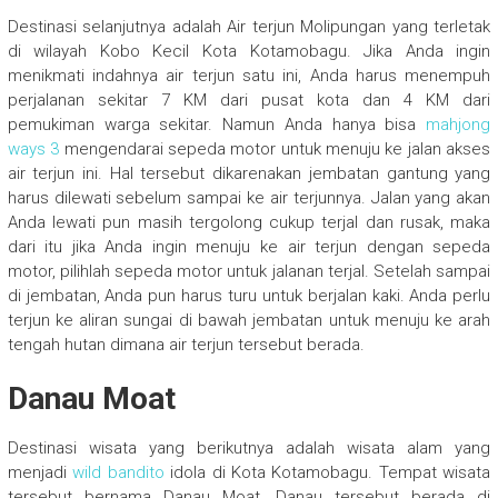
Destinasi selanjutnya adalah Air terjun Molipungan yang terletak
di wilayah Kobo Kecil Kota Kotamobagu. Jika Anda ingin
menikmati indahnya air terjun satu ini, Anda harus menempuh
perjalanan sekitar 7 KM dari pusat kota dan 4 KM dari
pemukiman warga sekitar. Namun Anda hanya bisa
mahjong
ways 3
mengendarai sepeda motor untuk menuju ke jalan akses
air terjun ini. Hal tersebut dikarenakan jembatan gantung yang
harus dilewati sebelum sampai ke air terjunnya. Jalan yang akan
Anda lewati pun masih tergolong cukup terjal dan rusak, maka
dari itu jika Anda ingin menuju ke air terjun dengan sepeda
motor, pilihlah sepeda motor untuk jalanan terjal. Setelah sampai
di jembatan, Anda pun harus turu untuk berjalan kaki. Anda perlu
terjun ke aliran sungai di bawah jembatan untuk menuju ke arah
tengah hutan dimana air terjun tersebut berada.
Danau Moat
Destinasi wisata yang berikutnya adalah wisata alam yang
menjadi
wild bandito
idola di Kota Kotamobagu. Tempat wisata
tersebut bernama Danau Moat. Danau tersebut berada di