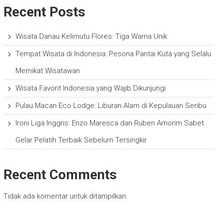
Recent Posts
Wisata Danau Kelimutu Flores: Tiga Warna Unik
Tempat Wisata di Indonesia: Pesona Pantai Kuta yang Selalu
Memikat Wisatawan
Wisata Favorit Indonesia yang Wajib Dikunjungi
Pulau Macan Eco Lodge: Liburan Alam di Kepulauan Seribu
Ironi Liga Inggris: Enzo Maresca dan Ruben Amorim Sabet
Gelar Pelatih Terbaik Sebelum Tersingkir
Recent Comments
Tidak ada komentar untuk ditampilkan.