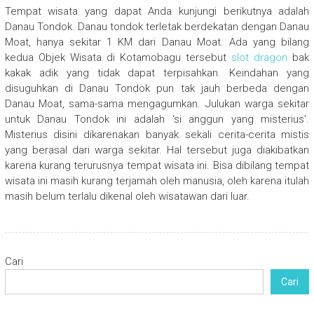
Tempat wisata yang dapat Anda kunjungi berikutnya adalah
Danau Tondok. Danau tondok terletak berdekatan dengan Danau
Moat, hanya sekitar 1 KM dari Danau Moat. Ada yang bilang
kedua Objek Wisata di Kotamobagu tersebut
slot dragon
bak
kakak adik yang tidak dapat terpisahkan. Keindahan yang
disuguhkan di Danau Tondok pun tak jauh berbeda dengan
Danau Moat, sama-sama mengagumkan. Julukan warga sekitar
untuk Danau Tondok ini adalah ‘si anggun yang misterius’.
Misterius disini dikarenakan banyak sekali cerita-cerita mistis
yang berasal dari warga sekitar. Hal tersebut juga diakibatkan
karena kurang terurusnya tempat wisata ini. Bisa dibilang tempat
wisata ini masih kurang terjamah oleh manusia, oleh karena itulah
masih belum terlalu dikenal oleh wisatawan dari luar.
Cari
Cari