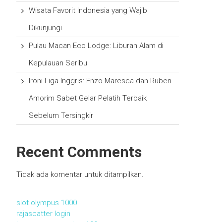
Wisata Favorit Indonesia yang Wajib
Dikunjungi
Pulau Macan Eco Lodge: Liburan Alam di
Kepulauan Seribu
Ironi Liga Inggris: Enzo Maresca dan Ruben
Amorim Sabet Gelar Pelatih Terbaik
Sebelum Tersingkir
Recent Comments
Tidak ada komentar untuk ditampilkan.
slot olympus 1000
rajascatter login