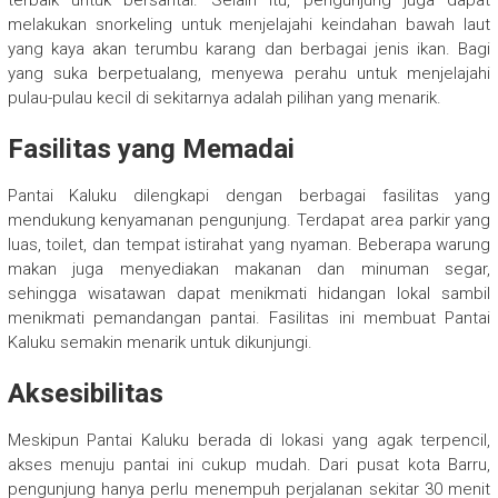
terbaik untuk bersantai. Selain itu, pengunjung juga dapat
melakukan snorkeling untuk menjelajahi keindahan bawah laut
yang kaya akan terumbu karang dan berbagai jenis ikan. Bagi
yang suka berpetualang, menyewa perahu untuk menjelajahi
pulau-pulau kecil di sekitarnya adalah pilihan yang menarik.
Fasilitas yang Memadai
Pantai Kaluku dilengkapi dengan berbagai fasilitas yang
mendukung kenyamanan pengunjung. Terdapat area parkir yang
luas, toilet, dan tempat istirahat yang nyaman. Beberapa warung
makan juga menyediakan makanan dan minuman segar,
sehingga wisatawan dapat menikmati hidangan lokal sambil
menikmati pemandangan pantai. Fasilitas ini membuat Pantai
Kaluku semakin menarik untuk dikunjungi.
Aksesibilitas
Meskipun Pantai Kaluku berada di lokasi yang agak terpencil,
akses menuju pantai ini cukup mudah. Dari pusat kota Barru,
pengunjung hanya perlu menempuh perjalanan sekitar 30 menit