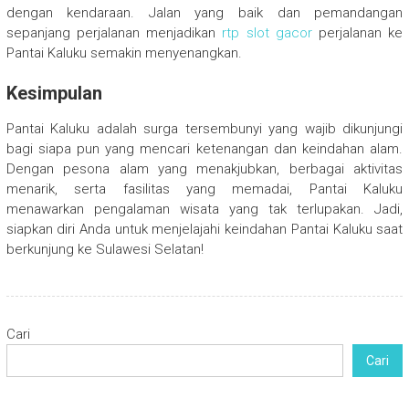
dengan kendaraan. Jalan yang baik dan pemandangan
sepanjang perjalanan menjadikan
rtp slot gacor
perjalanan ke
Pantai Kaluku semakin menyenangkan.
Kesimpulan
Pantai Kaluku adalah surga tersembunyi yang wajib dikunjungi
bagi siapa pun yang mencari ketenangan dan keindahan alam.
Dengan pesona alam yang menakjubkan, berbagai aktivitas
menarik, serta fasilitas yang memadai, Pantai Kaluku
menawarkan pengalaman wisata yang tak terlupakan. Jadi,
siapkan diri Anda untuk menjelajahi keindahan Pantai Kaluku saat
berkunjung ke Sulawesi Selatan!
Cari
Cari