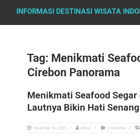
Skip
to
INFORMASI DESTINASI WISATA IND
content
Tag: Menikmati Seafoo
Cirebon Panorama
Menikmati Seafood Segar 
Lautnya Bikin Hati Senang
November 18, 2025
admin
0 Komentar