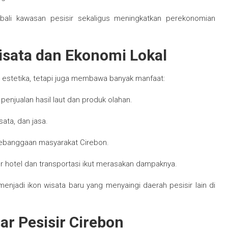
li kawasan pesisir sekaligus meningkatkan perekonomian
isata dan Ekonomi Lokal
l estetika, tetapi juga membawa banyak manfaat:
njualan hasil laut dan produk olahan.
ata, dan jasa.
kebanggaan masyarakat Cirebon.
r hotel dan transportasi ikut merasakan dampaknya.
 menjadi ikon wisata baru yang menyaingi daerah pesisir lain di
r Pesisir Cirebon