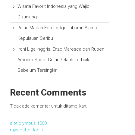
Wisata Favorit Indonesia yang Wajib
Dikunjungi
Pulau Macan Eco Lodge: Liburan Alam di
Kepulauan Seribu
Ironi Liga Inggris: Enzo Maresca dan Ruben
Amorim Sabet Gelar Pelatih Terbaik
Sebelum Tersingkir
Recent Comments
Tidak ada komentar untuk ditampilkan.
slot olympus 1000
rajascatter login