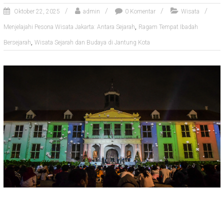
Oktober 22, 2025
admin
0 Komentar
Wisata
,
Menjelajahi Pesona Wisata Jakarta: Antara Sejarah
Ragam Tempat Ibadah
,
Bersejarah
Wisata Sejarah dan Budaya di Jantung Kota