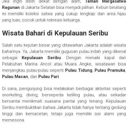
Jika ingin lebih dekat dengan alam,
Taman Margasatwa
Ragunan
di Jakarta Selatan bisa menjadi pilihan. Kebun binatang
ini memiliki koleksi satwa yang cukup lengkap dan area hijau
yang luas, cocok untuk rekreasi keluarga.
Wisata Bahari di Kepulauan Seribu
Salah satu kejutan besar yang ditawarkan Jakarta adalah wisata
baharinya. Ya, Jakarta memiliki gugusan pulau indah yang dikenal
sebagai
Kepulauan Seribu
. Dengan menaiki kapal dari
Pelabuhan Marina Ancol atau Muara Angke, wisatawan bisa
menjangkau pulau-pulau seperti
Pulau Tidung
,
Pulau Pramuka
,
Pulau Macan
, dan
Pulau Pari
.
Di sana, pengunjung bisa melakukan berbagai aktivitas seperti
snorkeling, diving, bersepeda keliling pulau, atau sekadar
bersantai menikmati suasana pantai yang tenang. Kepulauan
Seribu membuktikan bahwa Jakarta tidak hanya tentang gedung
tinggi dan kemacetan, tetapi juga memiliki sisi alami yang
memesona.