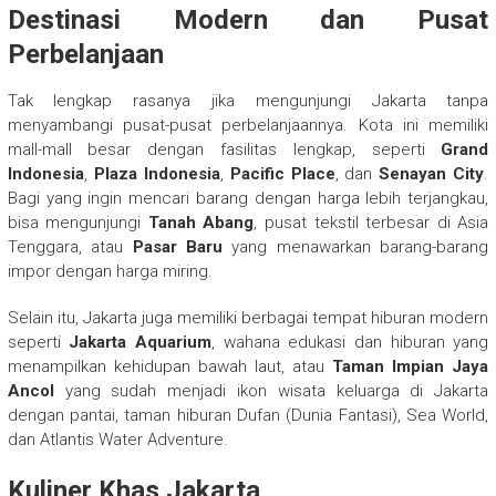
Destinasi Modern dan Pusat
Perbelanjaan
Tak lengkap rasanya jika mengunjungi Jakarta tanpa
menyambangi pusat-pusat perbelanjaannya. Kota ini memiliki
mall-mall besar dengan fasilitas lengkap, seperti
Grand
Indonesia
,
Plaza Indonesia
,
Pacific Place
, dan
Senayan City
.
Bagi yang ingin mencari barang dengan harga lebih terjangkau,
bisa mengunjungi
Tanah Abang
, pusat tekstil terbesar di Asia
Tenggara, atau
Pasar Baru
yang menawarkan barang-barang
impor dengan harga miring.
Selain itu, Jakarta juga memiliki berbagai tempat hiburan modern
seperti
Jakarta Aquarium
, wahana edukasi dan hiburan yang
menampilkan kehidupan bawah laut, atau
Taman Impian Jaya
Ancol
yang sudah menjadi ikon wisata keluarga di Jakarta
dengan pantai, taman hiburan Dufan (Dunia Fantasi), Sea World,
dan Atlantis Water Adventure.
Kuliner Khas Jakarta