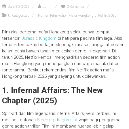
Juni 20, 2025
admin
0 Komentar
Uncategorized
Nonton Film Action Mafia Hongkong di Netflix 2025
Film aksi bertema mafia Hongkong selalu punya tempat
tersendiri
Jurassic Kingdom
di hati para pecinta film laga. Aksi
tembak-tembakan brutal, intrik pengkhianatan, hingga atmosfer
kelam dunia bawah tanah menjadikan genre ini digemari. Di
tahun 2025, Netflix kembali menghadirkan sederet film action
mafia Hongkong yang menegangkan dan wajib masuk daftar
tontonanmu. Berikut rekomendasi film Netflix action mafia
Hongkong terbaik 2025 yang sayang untuk dilewatkan.
1. Infernal Affairs: The New
Chapter (2025)
Spin-off dari film legendaris Infernal Affairs, versi terbaru ini
menjadi tontonan
Sleeping dragon slot
wajib bagi penggemar
genre action-thriller. Film ini membawa nuansa lebih gelap