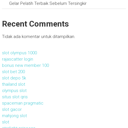
Gelar Pelatih Terbaik Sebelum Tersingkir
Recent Comments
Tidak ada komentar untuk ditampilkan.
slot olympus 1000
rajascatter login
bonus new member 100
slot bet 200
slot depo 5k
thailand slot
olympus slot
situs slot qris
spaceman pragmatic
slot gacor
mahjong slot
slot