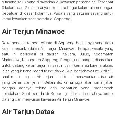
suasana sejuk yang ditawarkan di kawasan pemandian. Terdapat
3 kolam dan 2 diantaranya dikenal sebagai kolam alami dengan
bebatuan di dasar kolamnya. Wisata yang satu ini sayang untuk
kamu lewatkan saat berada di Soppeng.
Air Terjun Minawoe
Rekomendasi tempat wisata di Soppeng berikutnya yang tidak
kalah menarik adalah Air Terjun Minawoe. Tempat wisata yang
satu ini berlokasi di daerah Kajuara, Bulue, Kecamatan
Marioriawa, Kabupaten Soppeng. Pengunjung sangat disarankan
untuk datang ke air terjun ini saat musim kemarau karena akses
jalan yang kurang mendukung dan cukup berbahaya untuk dilalui
saat musim hujan. Air terjun ini dikenal menawarkan aliran air
yang deras dan jernih. Selain itu, kamu juga akan dimanjakan
dengan adanya tebing dan bebatuan yang menambah
keindahan. Saat berada di Soppeng, tidak ada salahnya untuk
datang dan menyusuri kawasan Air Terjun Minawoe.
Air Terjun Datae