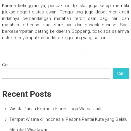
Karena ketinggiannya, puncak ini rtp slot juga kerap memiliki
julukan negeri diatas awan. Pengunjung juga dapat menikmati
indahnya pemandangan matahari terbit saat pagi hari dan
matahari terbenam saat sore hari dari puncak gunung. Saat
berkesempatan datang ke daerah Soppeng, tidak ada salahnya
untuk menyempatkan berlibur ke gunung yang satu ini.
Cari
Cari
Recent Posts
Wisata Danau Kelimutu Flores: Tiga Warna Unik
Tempat Wisata di Indonesia: Pesona Pantai Kuta yang Selalu
Memikat Wisatawan