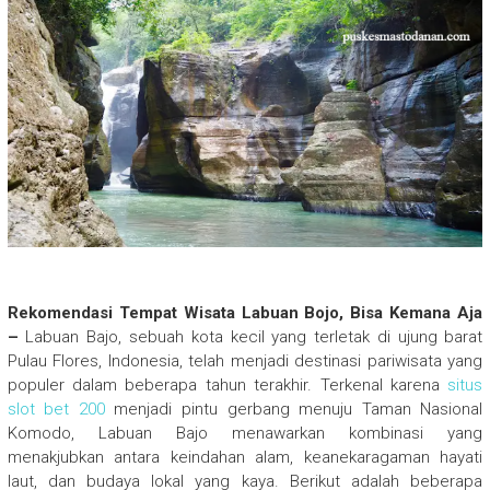
Rekomendasi Tempat Wisata Labuan Bojo, Bisa Kemana Aja
–
Labuan Bajo, sebuah kota kecil yang terletak di ujung barat
Pulau Flores, Indonesia, telah menjadi destinasi pariwisata yang
populer dalam beberapa tahun terakhir. Terkenal karena
situs
slot bet 200
menjadi pintu gerbang menuju Taman Nasional
Komodo, Labuan Bajo menawarkan kombinasi yang
menakjubkan antara keindahan alam, keanekaragaman hayati
laut, dan budaya lokal yang kaya. Berikut adalah beberapa