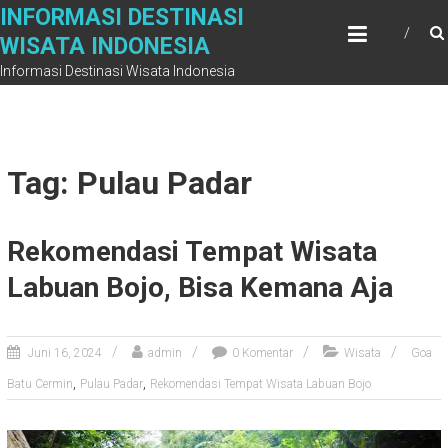
Skip
INFORMASI DESTINASI
to
WISATA INDONESIA
content
Informasi Destinasi Wisata Indonesia
Tag: Pulau Padar
Rekomendasi Tempat Wisata
Labuan Bojo, Bisa Kemana Aja
Juni 16, 2024
admin
0 Komentar
Wisata
Goa
,
,
Batu Cermin
Pulau Padar
Rekomendasi Tempat Wisata Labuan Bojo