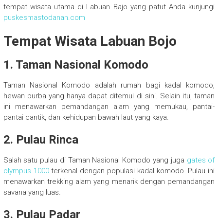
tempat wisata utama di Labuan Bajo yang patut Anda kunjungi
puskesmastodanan.com
Tempat Wisata Labuan Bojo
1. Taman Nasional Komodo
Taman Nasional Komodo adalah rumah bagi kadal komodo,
hewan purba yang hanya dapat ditemui di sini. Selain itu, taman
ini menawarkan pemandangan alam yang memukau, pantai-
pantai cantik, dan kehidupan bawah laut yang kaya.
2. Pulau Rinca
Salah satu pulau di Taman Nasional Komodo yang juga
gates of
olympus 1000
terkenal dengan populasi kadal komodo. Pulau ini
menawarkan trekking alam yang menarik dengan pemandangan
savana yang luas.
3. Pulau Padar