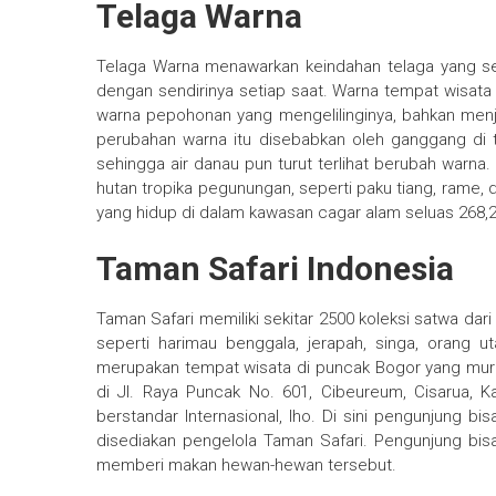
Telaga Warna
Telaga Warna menawarkan keindahan telaga yang sej
dengan sendirinya setiap saat. Warna tempat wisata
warna pepohonan yang mengelilinginya, bahkan menjad
perubahan warna itu disebabkan oleh ganggang di t
sehingga air danau pun turut terlihat berubah warna. S
hutan tropika pegunungan, seperti paku tiang, rame,
yang hidup di dalam kawasan cagar alam seluas 268,2
Taman Safari Indonesia
Taman Safari memiliki sekitar 2500 koleksi satwa dar
seperti harimau benggala, jerapah, singa, orang u
merupakan tempat wisata di puncak Bogor yang mura
di Jl. Raya Puncak No. 601, Cibeureum, Cisarua, 
berstandar Internasional, lho. Di sini pengunjung b
disediakan pengelola Taman Safari. Pengunjung bis
memberi makan hewan-hewan tersebut.