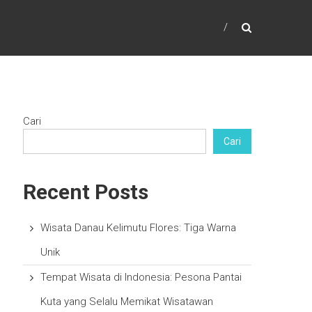
Cari
Cari
Recent Posts
Wisata Danau Kelimutu Flores: Tiga Warna
Unik
Tempat Wisata di Indonesia: Pesona Pantai
Kuta yang Selalu Memikat Wisatawan