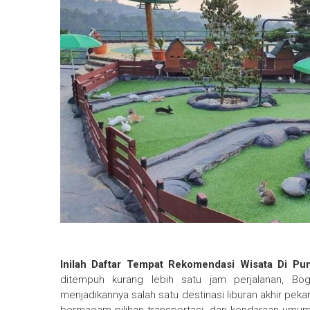
Inilah Daftar Tempat Rekomendasi Wisata Di P
ditempuh kurang lebih satu jam perjalanan, B
menjadikannya salah satu destinasi liburan akhir peka