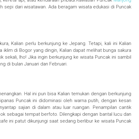
, kereta api, atau kendaraan pribadi.Kawasan Puncak
Mahjong
nah sepi dari wisatawan. Ada beragam wisata edukasi di Puncak
a, Kalian perlu berkunjung ke Jepang. Tetapi, kali ini Kalian
iklim di Bogor yang dingin, Kalian dapat melihat bunga sakura
ekali, lho! Jika ingin berkunjung ke wisata Puncak ini sambil
g di bulan Januari dan Februari.
enangkan. Hal ini pun bisa Kalian temukan dengan berkunjung
 Cipanas Puncak ini didominasi oleh warna putih, dengan kesan
nyantap sajian di dalam atau luar ruangan. Penampilan cantik
cok sebagai tempat berfoto. Dilengkapi dengan bantal lucu dan
kafe ini patut dikunjungi saat sedang berlibur ke wisata Puncak