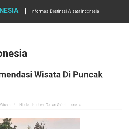
ONESIA
Informasi Destinasi Wisata Indonesia
onesia
omendasi Wisata Di Puncak
,
Wisata
Nicole's Kitchen
Taman Safari Indonesia