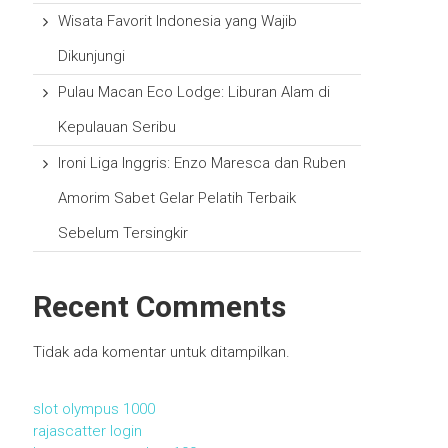
Wisata Favorit Indonesia yang Wajib
Dikunjungi
Pulau Macan Eco Lodge: Liburan Alam di
Kepulauan Seribu
Ironi Liga Inggris: Enzo Maresca dan Ruben
Amorim Sabet Gelar Pelatih Terbaik
Sebelum Tersingkir
Recent Comments
Tidak ada komentar untuk ditampilkan.
slot olympus 1000
rajascatter login