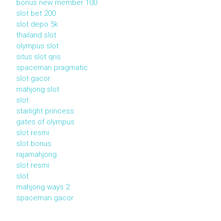
bonus new member 100
slot bet 200
slot depo 5k
thailand slot
olympus slot
situs slot qris
spaceman pragmatic
slot gacor
mahjong slot
slot
starlight princess
gates of olympus
slot resmi
slot bonus
rajamahjong
slot resmi
slot
mahjong ways 2
spaceman gacor