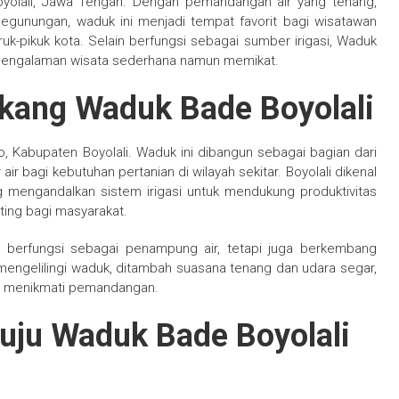
oyolali, Jawa Tengah. Dengan pemandangan air yang tenang,
pegunungan, waduk ini menjadi tempat favorit bagi wisatawan
uk-pikuk kota. Selain berfungsi sebagai sumber irigasi, Waduk
 pengalaman wisata sederhana namun memikat.
akang Waduk Bade Boyolali
 Kabupaten Boyolali. Waduk ini dibangun sebagai bagian dari
 bagi kebutuhan pertanian di wilayah sekitar. Boyolali dikenal
 mengandalkan sistem irigasi untuk mendukung produktivitas
ting bagi masyarakat.
a berfungsi sebagai penampung air, tetapi juga berkembang
 mengelilingi waduk, ditambah suasana tenang dan udara segar,
an menikmati pemandangan.
uju Waduk Bade Boyolali