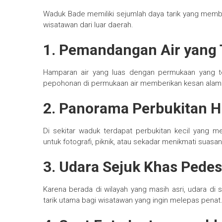
Waduk Bade memiliki sejumlah daya tarik yang membu
wisatawan dari luar daerah.
1. Pemandangan Air yang
Hamparan air yang luas dengan permukaan yang te
pepohonan di permukaan air memberikan kesan alam
2. Panorama Perbukitan H
Di sekitar waduk terdapat perbukitan kecil yang
untuk fotografi, piknik, atau sekadar menikmati suasa
3. Udara Sejuk Khas Pede
Karena berada di wilayah yang masih asri, udara di 
tarik utama bagi wisatawan yang ingin melepas penat