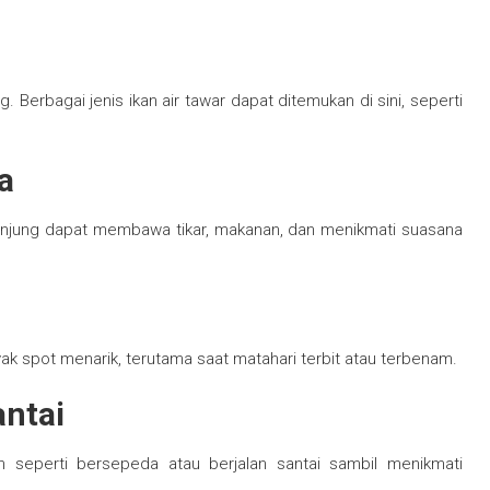
 Berbagai jenis ikan air tawar dapat ditemukan di sini, seperti
a
gunjung dapat membawa tikar, makanan, dan menikmati suasana
k spot menarik, terutama saat matahari terbit atau terbenam.
antai
an seperti bersepeda atau berjalan santai sambil menikmati