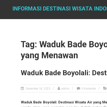
Skip
to
INFORMASI DESTINASI WISATA IND
content
Tag: Waduk Bade Boyol
yang Menawan
Waduk Bade Boyolali: Des
Desember 18, 2025
admin
0 Komentar
Waduk Bade Boyolali: Destinasi Wisata Air yang 