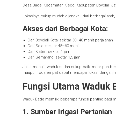
Desa Bade, Kecamatan Klego, Kabupaten Boyolali, J
Lokasinya cukup mudah dijangkau dari berbagai arah, 
Akses dari Berbagai Kota:
Dari Boyolali Kota: sekitar 30–40 menit perjalanan
Dari Solo: sekitar 45–60 menit
Dari Klaten: sekitar 1 jam
Dari Semarang: sekitar 1,5 jam
Jalan menuju waduk sudah cukup baik, meskipun beb
maupun roda empat dapat mencapai lokasi dengan 
Fungsi Utama Waduk B
Waduk Bade memiliki beberapa fungsi penting bagi mas
1. Sumber Irigasi Pertanian