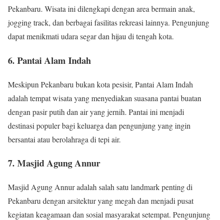
Pekanbaru. Wisata ini dilengkapi dengan area bermain anak,
jogging track, dan berbagai fasilitas rekreasi lainnya. Pengunjung
dapat menikmati udara segar dan hijau di tengah kota.
6. Pantai Alam Indah
Meskipun Pekanbaru bukan kota pesisir, Pantai Alam Indah
adalah tempat wisata yang menyediakan suasana pantai buatan
dengan pasir putih dan air yang jernih. Pantai ini menjadi
destinasi populer bagi keluarga dan pengunjung yang ingin
bersantai atau berolahraga di tepi air.
7. Masjid Agung Annur
Masjid Agung Annur adalah salah satu landmark penting di
Pekanbaru dengan arsitektur yang megah dan menjadi pusat
kegiatan keagamaan dan sosial masyarakat setempat. Pengunjung