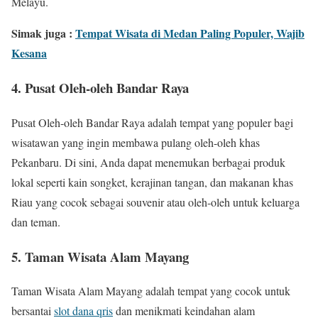
Melayu.
Simak juga :
Tempat Wisata di Medan Paling Populer, Wajib
Kesana
4. Pusat Oleh-oleh Bandar Raya
Pusat Oleh-oleh Bandar Raya adalah tempat yang populer bagi
wisatawan yang ingin membawa pulang oleh-oleh khas
Pekanbaru. Di sini, Anda dapat menemukan berbagai produk
lokal seperti kain songket, kerajinan tangan, dan makanan khas
Riau yang cocok sebagai souvenir atau oleh-oleh untuk keluarga
dan teman.
5. Taman Wisata Alam Mayang
Taman Wisata Alam Mayang adalah tempat yang cocok untuk
bersantai
slot dana qris
dan menikmati keindahan alam