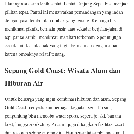
Jika ingin suasana lebih santai, Pantai Tanjung Sepat bisa menjadi
pilihan tepat. Pantai ini menawarkan pemandangan yang indah
dengan pasir lembut dan ombak yang tenang. Keluarga bisa
menikmati piknik, bermain pasir, atau sekadar berjalan-jalan di
tepi pantai sambil menikmati matahari terbenam. Spot ini juga
cocok untuk anak-anak yang ingin bermain air dengan aman
karena ombaknya relatif tenang.
Sepang Gold Coast: Wisata Alam dan
Hiburan Air
Untuk keluarga yang ingin kombinasi hiburan dan alam, Sepang
Gold Coast menyediakan berbagai kegiatan seru. Di sini,
pengunjung bisa mencoba water sports, seperti jet ski, banana
boat, hingga snorkeling. Area ini juga dilengkapi fasilitas resort
dan restoran sehingga orang tua bisa bersantai sambil anak-anak