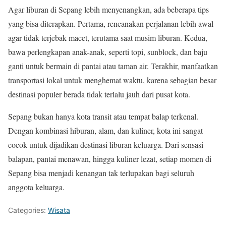
Agar liburan di Sepang lebih menyenangkan, ada beberapa tips
yang bisa diterapkan. Pertama, rencanakan perjalanan lebih awal
agar tidak terjebak macet, terutama saat musim liburan. Kedua,
bawa perlengkapan anak-anak, seperti topi, sunblock, dan baju
ganti untuk bermain di pantai atau taman air. Terakhir, manfaatkan
transportasi lokal untuk menghemat waktu, karena sebagian besar
destinasi populer berada tidak terlalu jauh dari pusat kota.
Sepang bukan hanya kota transit atau tempat balap terkenal.
Dengan kombinasi hiburan, alam, dan kuliner, kota ini sangat
cocok untuk dijadikan destinasi liburan keluarga. Dari sensasi
balapan, pantai menawan, hingga kuliner lezat, setiap momen di
Sepang bisa menjadi kenangan tak terlupakan bagi seluruh
anggota keluarga.
Categories:
Wisata